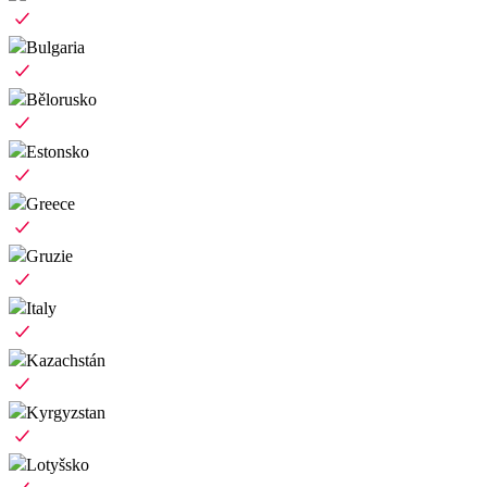
Bulgaria
Bělorusko
Estonsko
Greece
Gruzie
Italy
Kazachstán
Kyrgyzstan
Lotyšsko