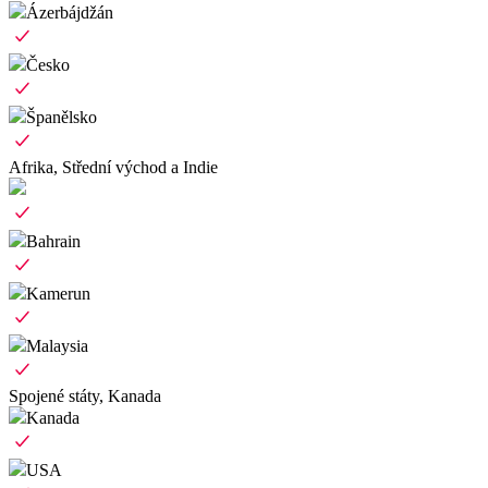
Ázerbájdžán
Česko
Španělsko
Afrika, Střední východ a Indie
Bahrain
Kamerun
Malaysia
Spojené státy, Kanada
Kanada
USA