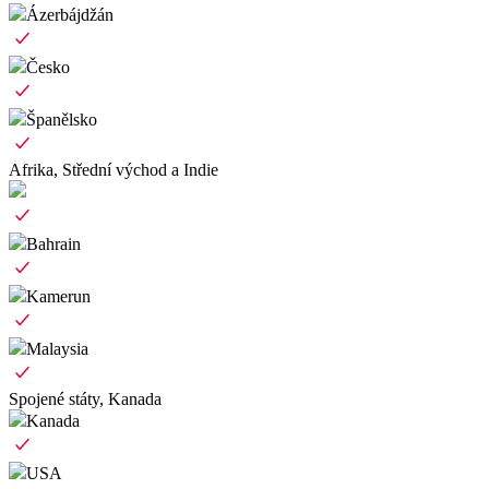
Ázerbájdžán
Česko
Španělsko
Afrika, Střední východ a Indie
Bahrain
Kamerun
Malaysia
Spojené státy, Kanada
Kanada
USA