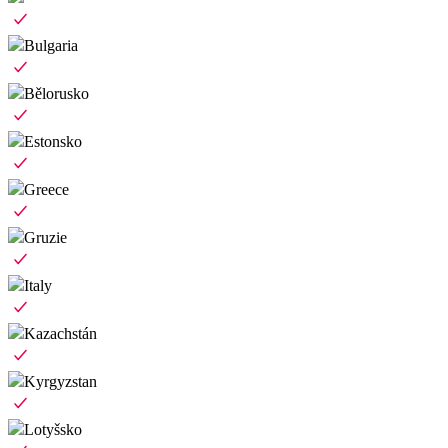
Bulgaria
Bělorusko
Estonsko
Greece
Gruzie
Italy
Kazachstán
Kyrgyzstan
Lotyšsko