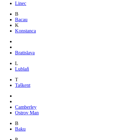
Linec
B
Bacau
K
Konstanca
Bratislava
L
Lublaň
T
Taškent
Camberley
Ostrov Man
B
Baku
P