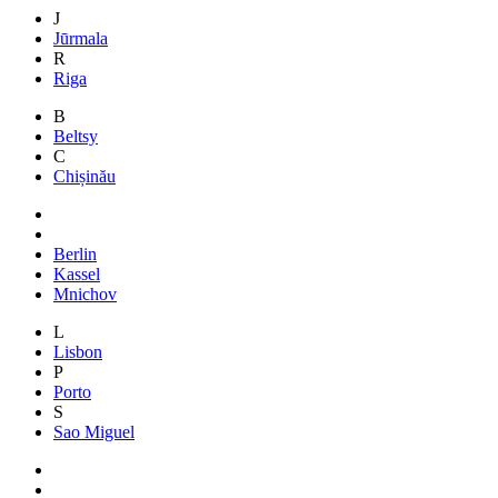
J
Jūrmala
R
Riga
B
Beltsy
C
Chișinău
Berlin
Kassel
Mnichov
L
Lisbon
P
Porto
S
Sao Miguel