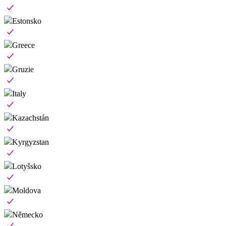
Estonsko
Greece
Gruzie
Italy
Kazachstán
Kyrgyzstan
Lotyšsko
Moldova
Německo