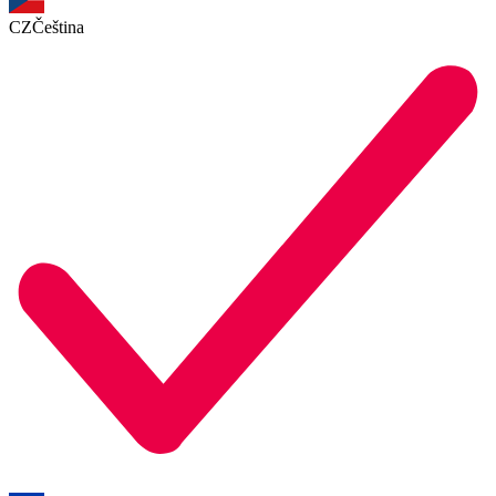
CZ
Čeština