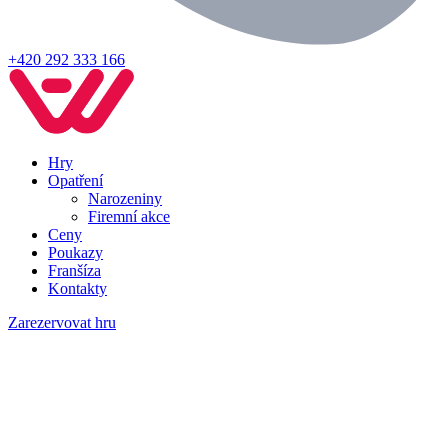
+420 292 333 166
Hry
Opatření
Narozeniny
Firemní akce
Ceny
Poukazy
Franšíza
Kontakty
Zarezervovat hru