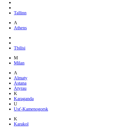
Tallinn
A
Athens
Tbilisi
M
Milan
A
Almaty
Astana
Atyrau
K
Karaganda
U
Usť-Kamenogorsk
K
Karakol