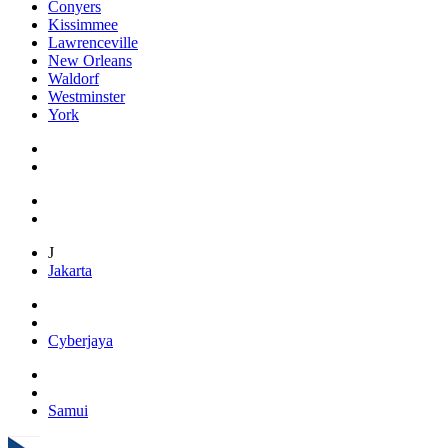
Conyers
Kissimmee
Lawrenceville
New Orleans
Waldorf
Westminster
York
J
Jakarta
Cyberjaya
Samui