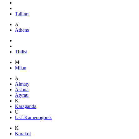
Tallinn
A
Athens
Tbilisi
M
Milan
A
Almaty
Astana
Atyrau
K
Karaganda
U
Usť-Kamenogorsk
K
Karakol