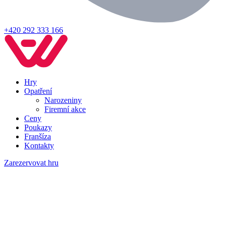
+420 292 333 166
Hry
Opatření
Narozeniny
Firemní akce
Ceny
Poukazy
Franšíza
Kontakty
Zarezervovat hru