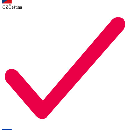
CZ
Čeština