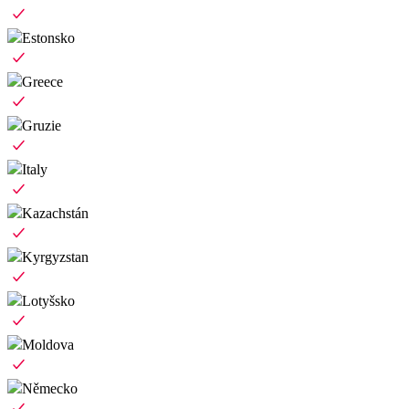
Estonsko
Greece
Gruzie
Italy
Kazachstán
Kyrgyzstan
Lotyšsko
Moldova
Německo