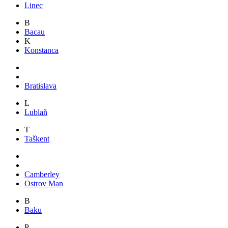
Linec
B
Bacau
K
Konstanca
Bratislava
L
Lublaň
T
Taškent
Camberley
Ostrov Man
B
Baku
P