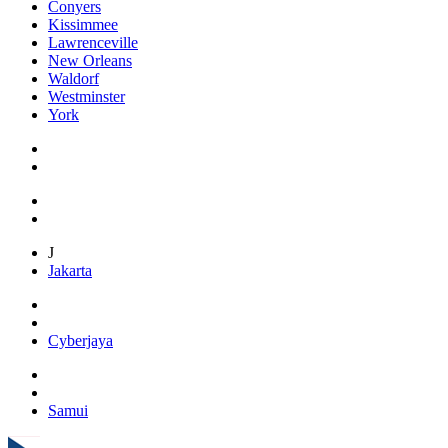
Conyers
Kissimmee
Lawrenceville
New Orleans
Waldorf
Westminster
York
J
Jakarta
Cyberjaya
Samui