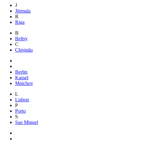
J
Jūrmala
R
Riga
B
Beltsy
C
Chișinău
Berlin
Kassel
Mnichov
L
Lisbon
P
Porto
S
Sao Miguel